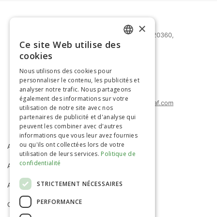
×
27 bd Mohammed Zerktouni 20360,
Ce site Web utilise des
Casablanca, Maroc
FRENCH
cookies
(+212) 0522-487-661
ENGLISH
Nous utilisons des cookies pour
(+212) 0522-487-662
personnaliser le contenu, les publicités et
(+212) 0522-487-663
analyser notre trafic. Nous partageons
également des informations sur votre
agrimatco.maroc@agrimatco-af.com
utilisation de notre site avec nos
partenaires de publicité et d'analyse qui
peuvent les combiner avec d'autres
informations que vous leur avez fournies
ou qu'ils ont collectées lors de votre
ACCUEIL
AGRIMATCO
utilisation de leurs services.
Politique de
confidentialité
ACTIVITÉS
SERVICES
STRICTEMENT NÉCESSAIRES
ACTUALITÉS
R&D
PERFORMANCE
CARRIÈRE