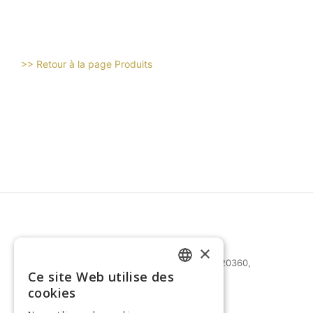
>> Retour à la page Produits
×
27 bd Mohammed Zerktouni 20360,
Ce site Web utilise des
Casablanca, Maroc
FRENCH
cookies
(+212) 0522-487-661
ENGLISH