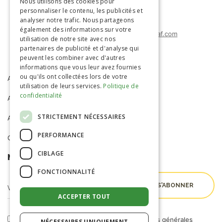
Nous utilisons des cookies pour
(+212) 0522-487-662
personnaliser le contenu, les publicités et
(+212) 0522-487-663
analyser notre trafic. Nous partageons
également des informations sur votre
agrimatco.maroc@agrimatco-af.com
utilisation de notre site avec nos
partenaires de publicité et d'analyse qui
peuvent les combiner avec d'autres
informations que vous leur avez fournies
ou qu'ils ont collectées lors de votre
ACCUEIL
AGRIMATCO
utilisation de leurs services.
Politique de
confidentialité
ACTIVITÉS
SERVICES
STRICTEMENT NÉCESSAIRES
ACTUALITÉS
R&D
PERFORMANCE
CARRIÈRE
CIBLAGE
NEWSLETTER
FONCTIONNALITÉ
ACCEPTER TOUT
En cochant cette case, j'accepte les
conditions générales
NÉCESSAIRES UNIQUEMENT