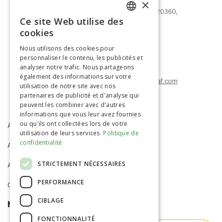
×
27 bd Mohammed Zerktouni 20360,
Ce site Web utilise des
Casablanca, Maroc
FRENCH
cookies
(+212) 0522-487-661
ENGLISH
Nous utilisons des cookies pour
(+212) 0522-487-662
personnaliser le contenu, les publicités et
(+212) 0522-487-663
analyser notre trafic. Nous partageons
également des informations sur votre
agrimatco.maroc@agrimatco-af.com
utilisation de notre site avec nos
partenaires de publicité et d'analyse qui
peuvent les combiner avec d'autres
informations que vous leur avez fournies
ou qu'ils ont collectées lors de votre
ACCUEIL
AGRIMATCO
utilisation de leurs services.
Politique de
confidentialité
ACTIVITÉS
SERVICES
STRICTEMENT NÉCESSAIRES
ACTUALITÉS
R&D
PERFORMANCE
CARRIÈRE
CIBLAGE
NEWSLETTER
FONCTIONNALITÉ