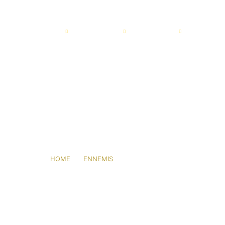
IL
AGRIMATCO
ACTIVITÉS
SERVICES
ACTUALI
OEIL DE PAON
HOME
ENNEMIS
OEIL DE PAON