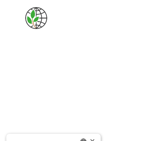
ACCUE
×