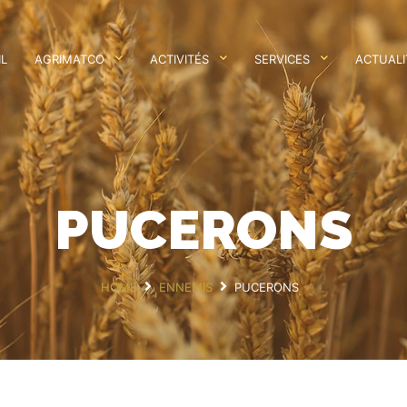
IL
AGRIMATCO
ACTIVITÉS
SERVICES
ACTUALI
PUCERONS
HOME
ENNEMIS
PUCERONS