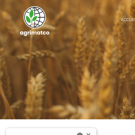
ACCUE
×