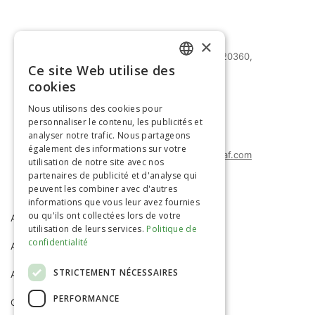
×
27 bd Mohammed Zerktouni 20360,
Ce site Web utilise des
Casablanca, Maroc
FRENCH
cookies
(+212) 0522-487-661
ENGLISH
Nous utilisons des cookies pour
(+212) 0522-487-662
personnaliser le contenu, les publicités et
(+212) 0522-487-663
analyser notre trafic. Nous partageons
également des informations sur votre
agrimatco.maroc@agrimatco-af.com
utilisation de notre site avec nos
partenaires de publicité et d'analyse qui
peuvent les combiner avec d'autres
informations que vous leur avez fournies
ou qu'ils ont collectées lors de votre
ACCUEIL
AGRIMATCO
utilisation de leurs services.
Politique de
confidentialité
ACTIVITÉS
SERVICES
STRICTEMENT NÉCESSAIRES
ACTUALITÉS
R&D
PERFORMANCE
CARRIÈRE