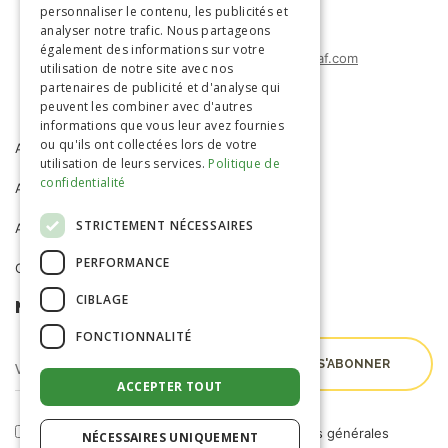
personnaliser le contenu, les publicités et
(+212) 0522-487-663
analyser notre trafic. Nous partageons
également des informations sur votre
agrimatco.maroc@agrimatco-af.com
utilisation de notre site avec nos
partenaires de publicité et d'analyse qui
peuvent les combiner avec d'autres
informations que vous leur avez fournies
ou qu'ils ont collectées lors de votre
ACCUEIL
AGRIMATCO
utilisation de leurs services.
Politique de
confidentialité
ACTIVITÉS
SERVICES
STRICTEMENT NÉCESSAIRES
ACTUALITÉS
R&D
PERFORMANCE
CARRIÈRE
CIBLAGE
NEWSLETTER
FONCTIONNALITÉ
ACCEPTER TOUT
En cochant cette case, j'accepte les
conditions générales
NÉCESSAIRES UNIQUEMENT