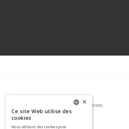
×
27 bd Mohammed Zerktouni 20360,
Ce site Web utilise des
Casablanca, Maroc
FRENCH
cookies
(+212) 0522-487-661
ENGLISH
Nous utilisons des cookies pour
(+212) 0522-487-662