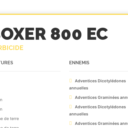
OXER 800 EC
RBICIDE
TURES
ENNEMIS
Adventices Dicotylédones
annuelles
Adventices Graminées ann
on
Adventices Dicotylédones
on
annuelles
 de terre
Adventices Graminées ann
 de terre