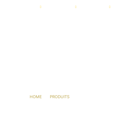
IL
AGRIMATCO
ACTIVITÉS
SERVICES
ACTUALI
BOXER 800 EC
HOME
PRODUITS
BOXER 800 EC