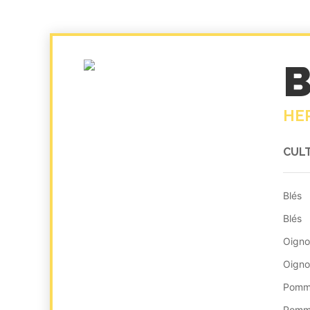
B
HE
CUL
Blés
Blés
Oign
Oign
Pomme
Pomme